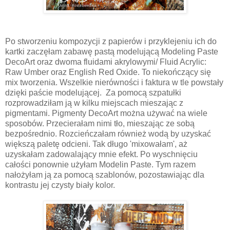
Po stworzeniu kompozycji z papierów i przyklejeniu ich do
kartki zaczęłam zabawę pastą modelującą Modeling Paste
DecoArt oraz dwoma fluidami akrylowymi/ Fluid Acrylic:
Raw Umber oraz English Red Oxide. To niekończący się
mix tworzenia. Wszelkie nierówności i faktura w tle powstały
dzięki paście modelującej. Za pomocą szpatułki
rozprowadziłam ją w kilku miejscach mieszając z
pigmentami. Pigmenty DecoArt można używać na wiele
sposobów. Przecierałam nimi tło, mieszając ze sobą
bezpośrednio. Rozcieńczałam również wodą by uzyskać
większą paletę odcieni.
Tak długo 'mixowałam', aż
uzyskałam zadowalający mnie efekt.
Po wyschnięciu
całości ponownie użyłam Modelin Paste. Tym razem
nałożyłam ją za pomocą szablonów, pozostawiając dla
kontrastu jej czysty biały kolor.