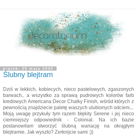
piątek, 29 maja 2020
Ślubny blejtram
Dziś w lekkich, kobiecych, nieco pastelowych, zgaszonych
barwach.. a wszystko za sprawą pudrowych kolorów farb
kredowych Americana Decor Chalky Finish, wśród których z
pewnością znajdziecie paletę waszych ulubionych odcieni...
Moją uwagę przykuły tym razem błękity Serene i jej nieco
ciemniejszy odpowiednik - Colonial. Na ich bazie
postanowiłam stworzyć ślubną wariację na okrągłym
blejtramie. Jak wyszło? Zerknijcie sami ;))