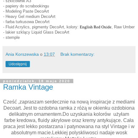
- szkicownik A3
- papiery do scrabookingu
-
Modeling Paste DecoArt
- Heavy Gel medium DecoArt
- farba turkusowa DecoArt
- Fluid Acrylics, pigmenty DecoArt, kolory:
English Red Oxide
, Raw Umber
- lakier szklący Liquid Glass DecoArt
- stemple
Ania Korszewska
o
13:07
Brak komentarzy:
Udostępnij
poniedziałek, 18 maja 2020
Ramka Vintage
Cześć ,zapraszam serdecznie na nową inspiracje z mediami
Decoart. Jest to ozdobna ramka z różą w okienku ozdobiona
delikatnym ornamentem.Do uzyskania kolorów użyłam
farbe kredowa, fluidy akrylowe oraz kremy antykujące. Cała
praca jest lekko postarzana i patynowana na styl Vintage i w
absolutnym macie.Lekkiej polyskliwosci nadaje wosk