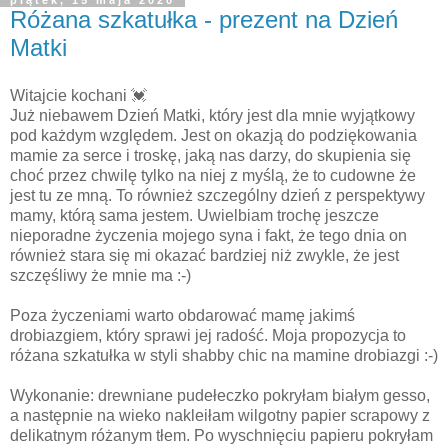
Różana szkatułka - prezent na Dzień
Matki
Witajcie kochani 💓
Już niebawem Dzień Matki, który jest dla mnie wyjątkowy
pod każdym względem. Jest on okazją do podziękowania
mamie za serce i troskę, jaką nas darzy, do skupienia się
choć przez chwilę tylko na niej z myślą, że to cudowne że
jest tu ze mną. To również szczególny dzień z perspektywy
mamy, którą sama jestem. Uwielbiam trochę jeszcze
nieporadne życzenia mojego syna i fakt, że tego dnia on
również stara się mi okazać bardziej niż zwykle, że jest
szczęśliwy że mnie ma :-)
Poza życzeniami warto obdarować mamę jakimś
drobiazgiem, który sprawi jej radość. Moja propozycja to
różana szkatułka w styli shabby chic na mamine drobiazgi :-)
Wykonanie: drewniane pudełeczko pokryłam białym gesso,
a następnie na wieko nakleiłam wilgotny papier scrapowy z
delikatnym różanym tłem. Po wyschnięciu papieru pokryłam