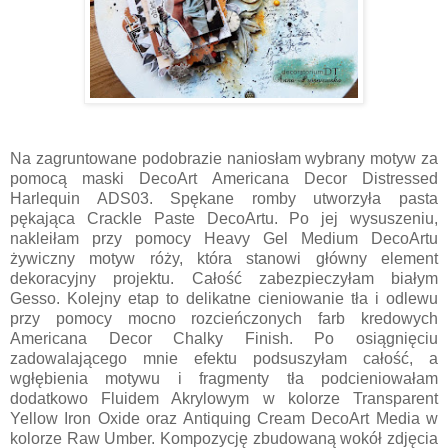
Na zagruntowane podobrazie naniosłam wybrany motyw za
pomocą maski DecoArt Americana Decor Distressed
Harlequin ADS03. Spękane romby utworzyła pasta
pękająca Crackle Paste DecoArtu. Po jej wysuszeniu,
nakleiłam przy pomocy Heavy Gel Medium DecoArtu
żywiczny motyw róży, która stanowi główny element
dekoracyjny projektu. Całość zabezpieczyłam białym
Gesso. Kolejny etap to delikatne cieniowanie tła i odlewu
przy pomocy mocno rozcieńczonych farb kredowych
Americana Decor Chalky Finish. Po osiągnięciu
zadowalającego mnie efektu podsuszyłam całość, a
wgłębienia motywu i fragmenty tła podcieniowałam
dodatkowo Fluidem Akrylowym w kolorze Transparent
Yellow Iron Oxide oraz Antiquing Cream DecoArt Media w
kolorze Raw Umber. Kompozycję zbudowaną wokół zdjęcia